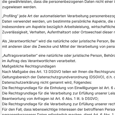
die gewährleisten, dass die personenbezogenen Daten nicht einer ide
zugewiesen werden.
„Profiling“ jede Art der automatisierten Verarbeitung personenbez
Daten verwendet werden, um bestimmte persönliche Aspekte, die si
insbesondere um Aspekte bezüglich Arbeitsleistung, wirtschaftliche
Zuverlässigkeit, Verhalten, Aufenthaltsort oder Ortswechsel dieser
Als „Verantwortlicher“ wird die natürliche oder juristische Person, 
mit anderen über die Zwecke und Mittel der Verarbeitung von per
„Auftragsverarbeiter“ eine natürliche oder juristische Person, Beh
im Auftrag des Verantwortlichen verarbeitet.
Maßgebliche Rechtsgrundlagen
Nach Maßgabe des Art. 13 DSGVO teilen wir Ihnen die Rechtsgrund
Geltungsbereich der Datenschutzgrundverordnung (DSGVO), d.h. de
Datenschutzerklärung nicht genannt wird, Folgendes:
Die Rechtsgrundlage für die Einholung von Einwilligungen ist Art. 6 
Die Rechtsgrundlage für die Verarbeitung zur Erfüllung unserer L
Beantwortung von Anfragen ist Art. 6 Abs. 1 lit. b DSGVO;
Die Rechtsgrundlage für die Verarbeitung zur Erfüllung unserer recht
Für den Fall, dass lebenswichtige Interessen der betroffenen Perso
personenbezogener Daten erforderlich machen, dient Art. 6 Abs. 1 