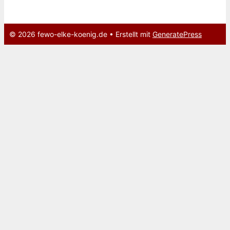
© 2026 fewo-elke-koenig.de
• Erstellt mit
GeneratePress